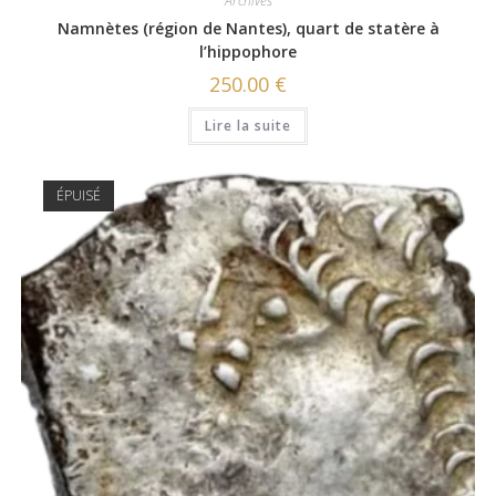
Archives
Namnètes (région de Nantes), quart de statère à
l’hippophore
250.00
€
Lire la suite
ÉPUISÉ