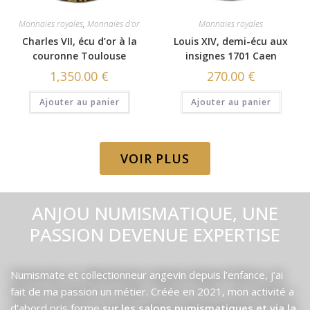
Monnaies royales
,
Monnaies d'or
Monnaies royales
Charles VII, écu d’or à la
Louis XIV, demi-écu aux
couronne Toulouse
insignes 1701 Caen
1,350.00
€
270.00
€
Ajouter au panier
Ajouter au panier
VOIR PLUS
ANJOU NUMISMATIQUE, UNE
PASSION DEVENUE EXPERTISE
Numismate et collectionneur angevin depuis l’enfance, j’ai
fait de ma passion un métier. Créée en 2021, mon activité a
d’abord pris forme
sur les salons numismatiques et via la