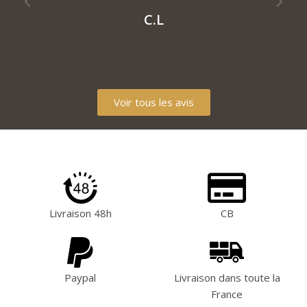
m
C.L
Voir tous les avis
Livraison 48h
CB
Paypal
Livraison dans toute la
France