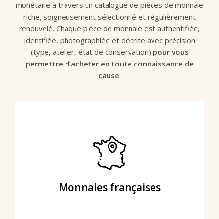
monétaire à travers un catalogue de pièces de monnaie
riche, soigneusement sélectionné et régulièrement
renouvelé. Chaque pièce de monnaie est authentifiée,
identifiée, photographiée et décrite avec précision
(type, atelier, état de conservation)
pour vous
permettre d’acheter en toute connaissance de
cause
.
Découvrir
incontournable pour les passionnés d'histoire nationale.
France se raconte à travers ses pièces. Une collection
monnaies royales, révolutionnaires et coloniales, l'histoire de
Monnaies françaises
mérovingiennes aux émissions modernes, en passant par les
Écus, testons, douzains, sols, francs… Des premières frappes