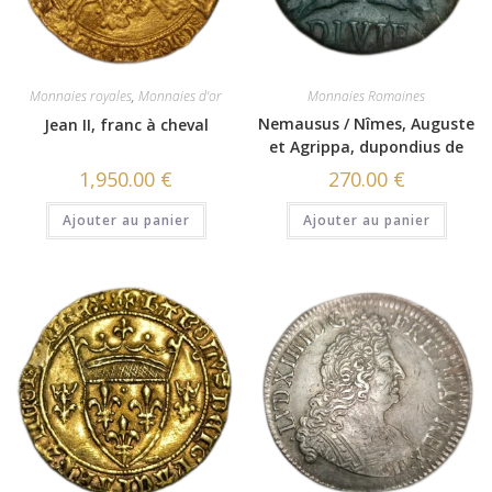
Monnaies royales
,
Monnaies d'or
Monnaies Romaines
Nemausus / Nîmes, Auguste
Jean II, franc à cheval
et Agrippa, dupondius de
Nîmes
1,950.00
€
270.00
€
Ajouter au panier
Ajouter au panier