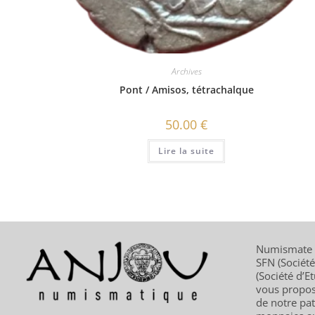
Archives
Pont / Amisos, tétrachalque
50.00
€
Lire la suite
Numismate e
SFN (Sociét
(Société d’E
vous propose
de notre pat