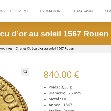
INVESTISSEMENT
ESTIMATION
LE MAGASIN
CO
écu d’or au soleil 1567 Rouen
Archives
|
Charles IX, écu d’or au soleil 1567 Rouen
840.00
€
🔍
Poids :
3,38 g
Diamètre :
25 mm
Métal :
Or
Année :
1567
Atelier :
Rouen